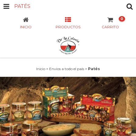
PATÉS
0
INICIO
PRODUCTOS
CARRITO
Inicio
>
Envios a todo el país
>
Patés