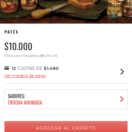
PATÉS
$10.000
Precio sin impuestos
$8.264,46
12
CUOTAS DE
$1.480
Ver medios de pago
SABORES:
TRUCHA AHUMADA