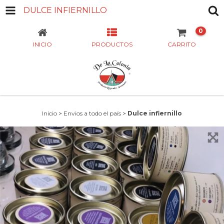
DULCE INFIERNILLO
0
INICIO
PRODUCTOS
CARRITO
Inicio
>
Envios a todo el país
>
Dulce infiernillo