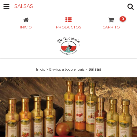
SALSAS
0
INICIO
PRODUCTOS
CARRITO
Inicio
>
Envios a todo el país
>
Salsas