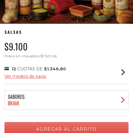
SALSAS
$9.100
Precio sin impuestos
$7.520,66
12
CUOTAS DE
$1.346,80
Ver medios de pago
SABORES:
BRAVA